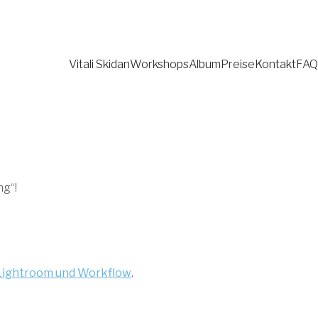
Vitali Skidan
Workshops
Album
Preise
Kontakt
FAQ
ng“!
Lightroom und Workflow
.